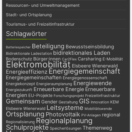
Ressourcen- und Umweltmanagement
Stadt- und Ortsplanung
Tourismus- und Freizeitinfrastruktur
Schlagwörter
Beteiligung
Bewusstseinsbildung
Batteriespeicher
bidirektionales Laden
Bidirektionale Ladestation
Bürger:innen
Carsharing
Bodenschutz
E-Mobilität
Car2Flex
Elektromobilität
Elsbeere Wienerwald
Energiegemeinschaft
Energieeffizienz
Energiegemeinschaften
Energiegenossenschaft
Energiewende
Energiekonzept
Energieraumplanung
Erneuerbare Energie
Erneuerbare
Energiezukunft
Energien
EU-Projekte
Freizeitinfrastruktur
Forschungsprojekt
GIS
Gemeinsam
Gender
KEM
Gestaltung
Innovation
Leitsysteme
Elsbeere Wienerwald
Mobilitätswende
Ortsplanung
Photovoltaik
regional
PV-Anlagen
Regionalplanung
Regionalisierung
Schulprojekte
Themenweg
Speicherlösungen