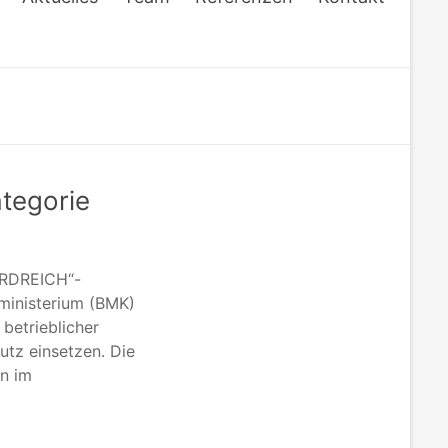
tegorie
„ERDREICH“-
ministerium (BMK)
betrieblicher
hutz einsetzen. Die
en im