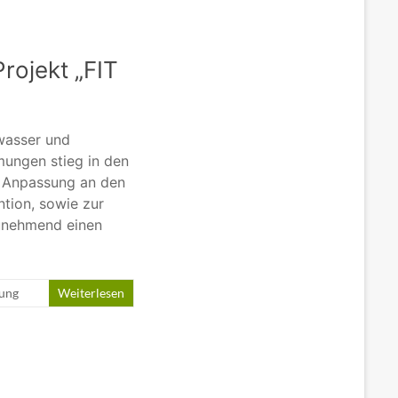
rojekt „FIT
gwasser und
ungen stieg in den
r Anpassung an den
tion, sowie zur
unehmend einen
nung
Weiterlesen