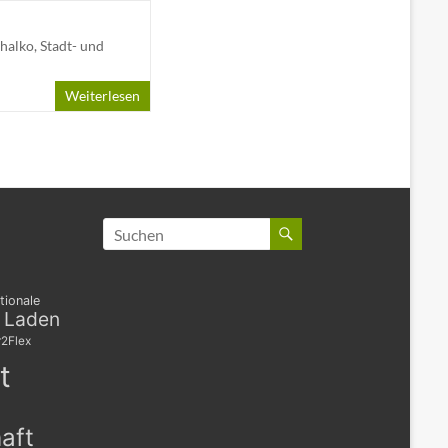
halko
,
Stadt- und
Weiterlesen
tionale
s Laden
2Flex
t
aft