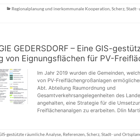
Regionalplanung und inerkommunale Kooperation
,
Scherz
,
Stadt-
IE GEDERSDORF – Eine GIS-gestütz
ng von Eignungsflächen für PV-Freifl
Im Jahr 2019 wurden die Gemeinden, welc
von PV-Freiflächengroßanlagen ermöglichen
Abt. Abteilung Raumordnung und
Gesamtverkehrsangelegenheiten des Land
angehalten, eine Strategie für die Umsetzu
Freiflächenanalgen zu erarbeiten. DIin Marti
GIS-gestützte räumliche Analyse
,
Referenzen
,
Scherz
,
Stadt- und Ortspla