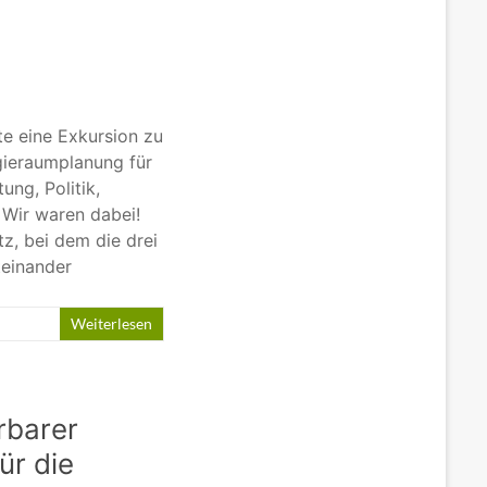
e eine Exkursion zu
gieraumplanung für
ung, Politik,
… Wir waren dabei!
z, bei dem die drei
teinander
Weiterlesen
rbarer
ür die