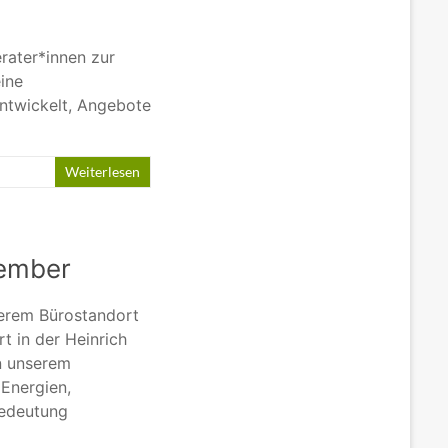
rater*innen zur
ine
ntwickelt, Angebote
Weiterlesen
tember
erem Bürostandort
t in der Heinrich
in unserem
Energien,
Bedeutung