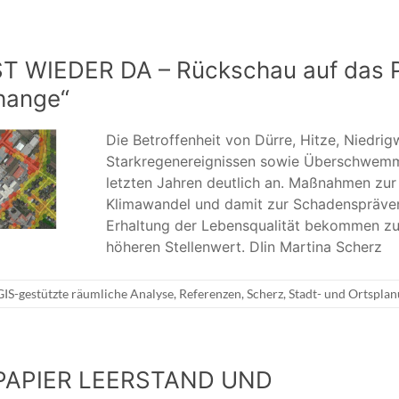
ST WIEDER DA – Rückschau auf das P
hange“
Die Betroffenheit von Dürre, Hitze, Niedri
Starkregenereignissen sowie Überschwemm
letzten Jahren deutlich an. Maßnahmen zu
Klimawandel und damit zur Schadenspräven
Erhaltung der Lebensqualität bekommen z
höheren Stellenwert. DIin Martina Scherz
GIS-gestützte räumliche Analyse
,
Referenzen
,
Scherz
,
Stadt- und Ortspla
PAPIER LEERSTAND UND