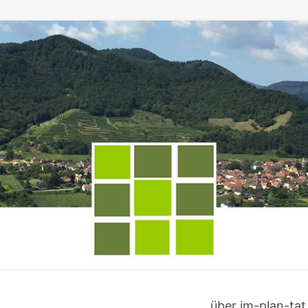
über im-plan-tat