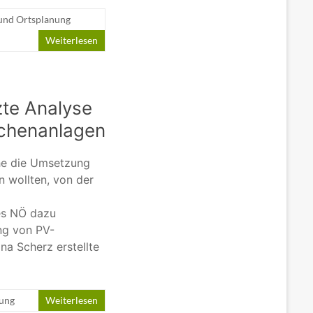
 und Ortsplanung
Weiterlesen
te Analyse
ächenanlagen
he die Umsetzung
 wollten, von der
es NÖ dazu
ng von PV-
na Scherz erstellte
nung
Weiterlesen