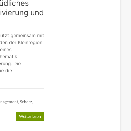
üdliches
tivierung und
stützt gemeinsam mit
nden der Kleinregion
 eines
Thematik
erung. Die
ie die
anagement
,
Scherz
,
Weiterlesen