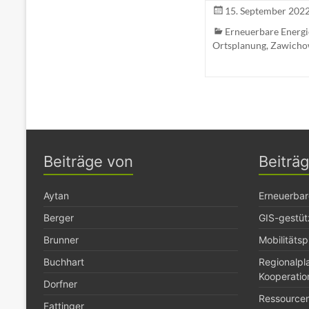
15. September 202
Erneuerbare Energ
Ortsplanung
,
Zawicho
Beiträge von
Beiträ
Aytan
Erneuerbar
Berger
GIS-gestüt
Brunner
Mobilitäts
Buchhart
Regionalp
Kooperatio
Dorfner
Ressource
Fattinger