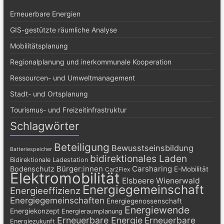
Erneuerbare Energien
GIS-gestützte räumliche Analyse
Mobilitätsplanung
Regionalplanung und inerkommunale Kooperation
Ressourcen- und Umweltmanagement
Stadt- und Ortsplanung
Tourismus- und Freizeitinfrastruktur
Schlagwörter
Beteiligung
Bewusstseinsbildung
Batteriespeicher
bidirektionales Laden
Bidirektionale Ladestation
Bürger:innen
Carsharing
Bodenschutz
E-Mobilität
Car2Flex
Elektromobilität
Elsbeere Wienerwald
Energiegemeinschaft
Energieeffizienz
Energiegemeinschaften
Energiegenossenschaft
Energiewende
Energiekonzept
Energieraumplanung
Erneuerbare Energie
Erneuerbare
Energiezukunft