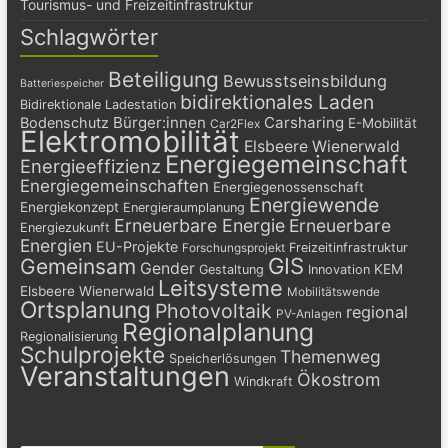
Tourismus- und Freizeitinfrastruktur
Schlagwörter
Beteiligung
Bewusstseinsbildung
Batteriespeicher
bidirektionales Laden
Bidirektionale Ladestation
Bürger:innen
Carsharing
Bodenschutz
E-Mobilität
Car2Flex
Elektromobilität
Elsbeere Wienerwald
Energiegemeinschaft
Energieeffizienz
Energiegemeinschaften
Energiegenossenschaft
Energiewende
Energiekonzept
Energieraumplanung
Erneuerbare Energie
Erneuerbare
Energiezukunft
Energien
EU-Projekte
Freizeitinfrastruktur
Forschungsprojekt
GIS
Gemeinsam
Gender
KEM
Gestaltung
Innovation
Leitsysteme
Elsbeere Wienerwald
Mobilitätswende
Ortsplanung
Photovoltaik
regional
PV-Anlagen
Regionalplanung
Regionalisierung
Schulprojekte
Themenweg
Speicherlösungen
Veranstaltungen
Ökostrom
Windkraft