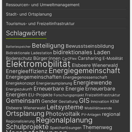
Ressourcen- und Umweltmanagement
Stadt- und Ortsplanung
Tourismus- und Freizeitinfrastruktur
Schlagwörter
Beteiligung
Bewusstseinsbildung
Batteriespeicher
bidirektionales Laden
Bidirektionale Ladestation
Bürger:innen
Carsharing
Bodenschutz
E-Mobilität
Car2Flex
Elektromobilität
Elsbeere Wienerwald
Energiegemeinschaft
Energieeffizienz
Energiegemeinschaften
Energiegenossenschaft
Energiewende
Energiekonzept
Energieraumplanung
Erneuerbare Energie
Erneuerbare
Energiezukunft
Energien
EU-Projekte
Freizeitinfrastruktur
Forschungsprojekt
GIS
Gemeinsam
Gender
KEM
Gestaltung
Innovation
Leitsysteme
Elsbeere Wienerwald
Mobilitätswende
Ortsplanung
Photovoltaik
regional
PV-Anlagen
Regionalplanung
Regionalisierung
Schulprojekte
Themenweg
Speicherlösungen