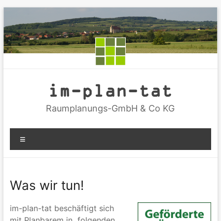
Zum
Inhalt
springen
im-plan-tat
Raumplanungs-GmbH & Co KG
Menü
Was wir tun!
im-plan-tat beschäftigt sich
mit Planbarem in folgenden