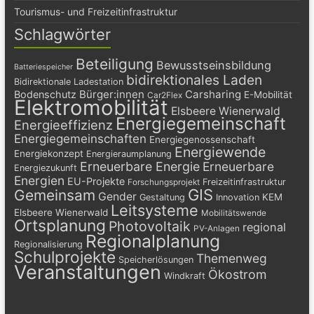
Tourismus- und Freizeitinfrastruktur
Schlagwörter
Beteiligung
Bewusstseinsbildung
Batteriespeicher
bidirektionales Laden
Bidirektionale Ladestation
Bürger:innen
Carsharing
Bodenschutz
E-Mobilität
Car2Flex
Elektromobilität
Elsbeere Wienerwald
Energiegemeinschaft
Energieeffizienz
Energiegemeinschaften
Energiegenossenschaft
Energiewende
Energiekonzept
Energieraumplanung
Erneuerbare Energie
Erneuerbare
Energiezukunft
Energien
EU-Projekte
Freizeitinfrastruktur
Forschungsprojekt
GIS
Gemeinsam
Gender
KEM
Gestaltung
Innovation
Leitsysteme
Elsbeere Wienerwald
Mobilitätswende
Ortsplanung
Photovoltaik
regional
PV-Anlagen
Regionalplanung
Regionalisierung
Schulprojekte
Themenweg
Speicherlösungen
Veranstaltungen
Ökostrom
Windkraft