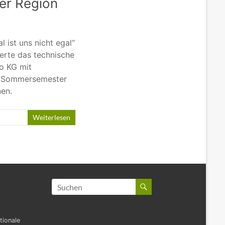
der Region
 ist uns nicht egal“
erte das technische
o KG mit
m Sommersemester
en.
Weiterlesen
tionale