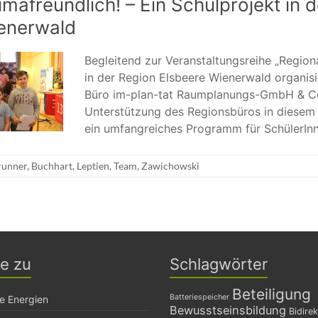
imafreundlich! – Ein Schulprojekt in 
enerwald
Begleitend zur Veranstaltungsreihe „Regional
in der Region Elsbeere Wienerwald organisi
Büro im-plan-tat Raumplanungs-GmbH & C
Unterstützung des Regionsbüros in diese
ein umfangreiches Programm für SchülerInn
runner
,
Buchhart
,
Leptien
,
Team
,
Zawichowski
ge zu
Schlagwörter
Beteiligung
Batteriespeicher
e Energien
Bewusstseinsbildung
Bidirek