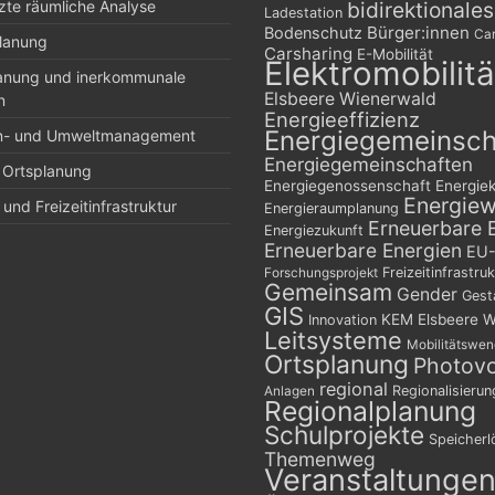
zte räumliche Analyse
bidirektionale
Ladestation
Bürger:innen
Bodenschutz
Car
planung
Carsharing
E-Mobilität
Elektromobilitä
lanung und inerkommunale
Elsbeere Wienerwald
n
Energieeffizienz
Energiegemeinsch
n- und Umweltmanagement
Energiegemeinschaften
 Ortsplanung
Energiegenossenschaft
Energie
Energie
und Freizeitinfrastruktur
Energieraumplanung
Erneuerbare 
Energiezukunft
Erneuerbare Energien
EU-
Freizeitinfrastruk
Forschungsprojekt
Gemeinsam
Gender
Gest
GIS
KEM Elsbeere W
Innovation
Leitsysteme
Mobilitätswe
Ortsplanung
Photovo
regional
Regionalisierun
Anlagen
Regionalplanung
Schulprojekte
Speicher
Themenweg
Veranstaltunge