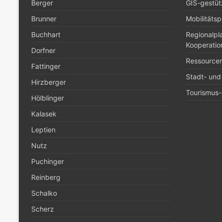
Berger
GIS-gestüt
Brunner
Mobilitäts
Buchhart
Regionalp
Kooperatio
Dorfner
Ressource
Fattinger
Stadt- und
Hirzberger
Tourismus- 
Hölblinger
Kalasek
Leptien
Nutz
Puchinger
Reinberg
Schalko
Scherz