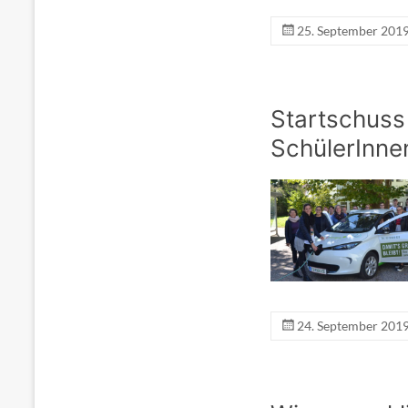
25. September 201
Startschuss
SchülerInne
24. September 201