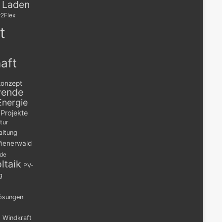
s Laden
2Flex
t
aft
konzept
wende
Energie
Projekte
tur
altung
ienerwald
nde
ltaik
PV-
g
lösungen
n
Windkraft