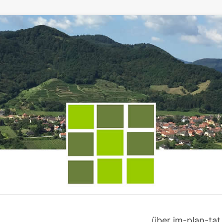
über im-plan-tat