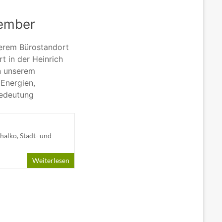
tember
erem Bürostandort
t in der Heinrich
in unserem
Energien,
Bedeutung
halko
,
Stadt- und
Weiterlesen