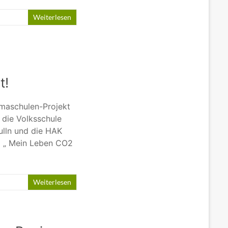
Weiterlesen
t!
limaschulen-Projekt
 die Volksschule
ulln und die HAK
a „ Mein Leben CO2
Weiterlesen