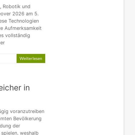
, Robotik und
keover 2026 am 5.
iese Technologien
re Aufmerksamkeit
es vollständig
er
Weiterlesen
icher in
gig voranzutreiben
amten Bevölkerung
ndung der
 spielen, weshalb