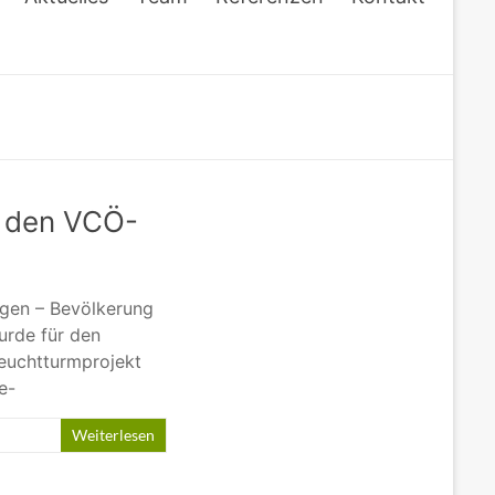
r den VCÖ-
ngen – Bevölkerung
urde für den
Leuchtturmprojekt
e-
Weiterlesen