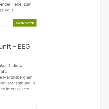
dender Hebel zum
as volle
Weiterlesen
unft – EEG
kunft, die wir
aft.
de Martinsberg am
endveranstaltung in
he Interessierte