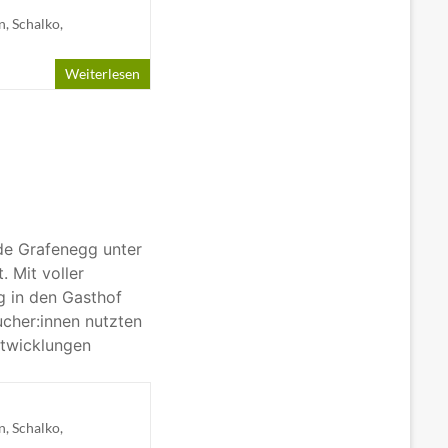
n
,
Schalko
,
Weiterlesen
de Grafenegg unter
 Mit voller
g in den Gasthof
ucher:innen nutzten
ntwicklungen
n
,
Schalko
,