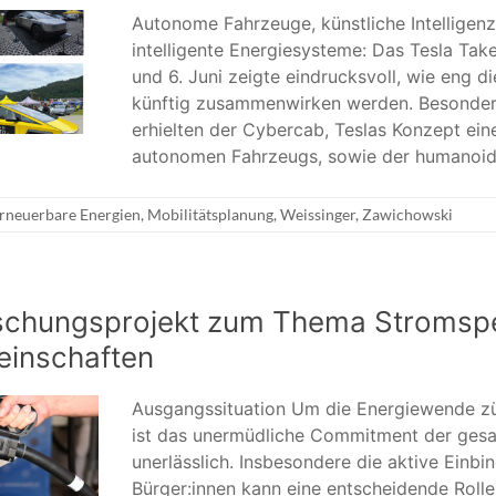
Autonome Fahrzeuge, künstliche Intelligenz
intelligente Energiesysteme: Das Tesla Ta
und 6. Juni zeigte eindrucksvoll, wie eng d
künftig zusammenwirken werden. Besonde
erhielten der Cybercab, Teslas Konzept ein
autonomen Fahrzeugs, sowie der humanoid
rneuerbare Energien
,
Mobilitätsplanung
,
Weissinger
,
Zawichowski
schungsprojekt zum Thema Stromspe
einschaften
Ausgangssituation Um die Energiewende zü
ist das unermüdliche Commitment der ges
unerlässlich. Insbesondere die aktive Einbi
Bürger:innen kann eine entscheidende Rolle