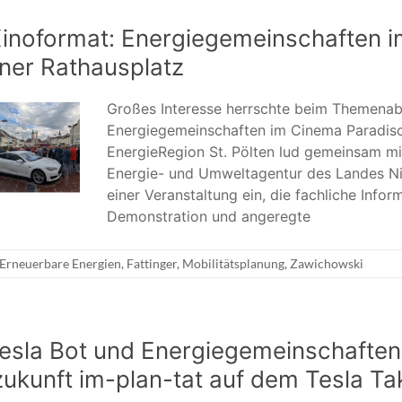
Kinoformat: Energiegemeinschaften i
tner Rathausplatz
Großes Interesse herrschte beim Themena
Energiegemeinschaften im Cinema Paradiso 
EnergieRegion St. Pölten lud gemeinsam mi
Energie- und Umweltagentur des Landes Ni
einer Veranstaltung ein, die fachliche Infor
Demonstration und angeregte
Erneuerbare Energien
,
Fattinger
,
Mobilitätsplanung
,
Zawichowski
esla Bot und Energiegemeinschaften
zukunft im-plan-tat auf dem Tesla T