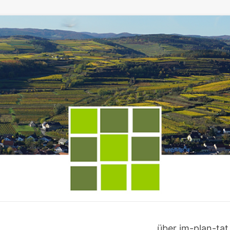
über im-plan-tat