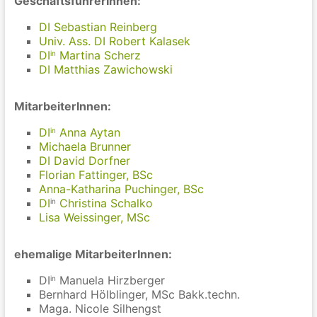
GeschäftsführerInnen:
DI Sebastian Reinberg
Univ. Ass. DI Robert Kalasek
DI
Martina Scherz
in
DI Matthias Zawichowski
MitarbeiterInnen:
DI
Anna Aytan
in
Michaela Brunner
DI David Dorfner
Florian Fattinger, BSc
Anna-Katharina Puchinger, BSc
DI
Christina Schalko
in
Lisa Weissinger, MSc
ehemalige MitarbeiterInnen:
DI
Manuela Hirzberger
in
Bernhard Hölblinger, MSc Bakk.techn.
Maga. Nicole Silhengst