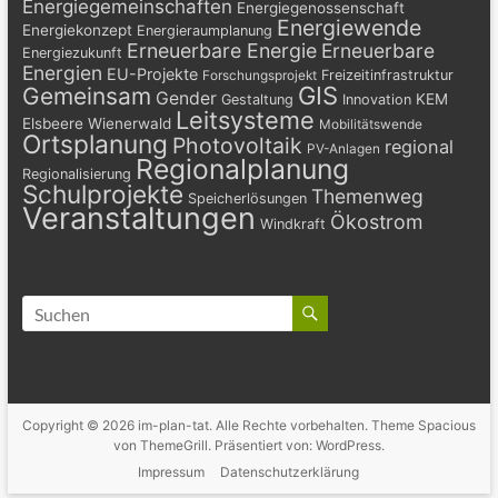
Energiegemeinschaften
Energiegenossenschaft
Energiewende
Energiekonzept
Energieraumplanung
Erneuerbare Energie
Erneuerbare
Energiezukunft
Energien
EU-Projekte
Freizeitinfrastruktur
Forschungsprojekt
GIS
Gemeinsam
Gender
KEM
Gestaltung
Innovation
Leitsysteme
Elsbeere Wienerwald
Mobilitätswende
Ortsplanung
Photovoltaik
regional
PV-Anlagen
Regionalplanung
Regionalisierung
Schulprojekte
Themenweg
Speicherlösungen
Veranstaltungen
Ökostrom
Windkraft
Copyright © 2026
im-plan-tat
. Alle Rechte vorbehalten. Theme
Spacious
von ThemeGrill. Präsentiert von:
WordPress
.
Impressum
Datenschutzerklärung