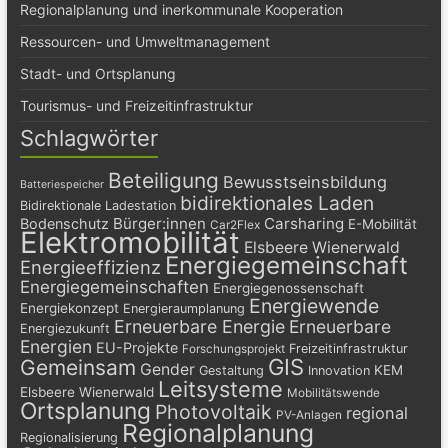
Regionalplanung und inerkommunale Kooperation
Ressourcen- und Umweltmanagement
Stadt- und Ortsplanung
Tourismus- und Freizeitinfrastruktur
Schlagwörter
Beteiligung
Bewusstseinsbildung
Batteriespeicher
bidirektionales Laden
Bidirektionale Ladestation
Bürger:innen
Carsharing
Bodenschutz
E-Mobilität
Car2Flex
Elektromobilität
Elsbeere Wienerwald
Energiegemeinschaft
Energieeffizienz
Energiegemeinschaften
Energiegenossenschaft
Energiewende
Energiekonzept
Energieraumplanung
Erneuerbare Energie
Erneuerbare
Energiezukunft
Energien
EU-Projekte
Freizeitinfrastruktur
Forschungsprojekt
GIS
Gemeinsam
Gender
KEM
Gestaltung
Innovation
Leitsysteme
Elsbeere Wienerwald
Mobilitätswende
Ortsplanung
Photovoltaik
regional
PV-Anlagen
Regionalplanung
Regionalisierung