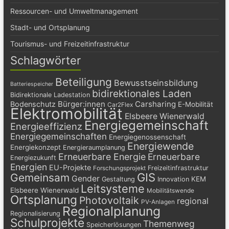
Ressourcen- und Umweltmanagement
Stadt- und Ortsplanung
Tourismus- und Freizeitinfrastruktur
Schlagwörter
Beteiligung
Bewusstseinsbildung
Batteriespeicher
bidirektionales Laden
Bidirektionale Ladestation
Bürger:innen
Carsharing
Bodenschutz
E-Mobilität
Car2Flex
Elektromobilität
Elsbeere Wienerwald
Energiegemeinschaft
Energieeffizienz
Energiegemeinschaften
Energiegenossenschaft
Energiewende
Energiekonzept
Energieraumplanung
Erneuerbare Energie
Erneuerbare
Energiezukunft
Energien
EU-Projekte
Freizeitinfrastruktur
Forschungsprojekt
GIS
Gemeinsam
Gender
KEM
Gestaltung
Innovation
Leitsysteme
Elsbeere Wienerwald
Mobilitätswende
Ortsplanung
Photovoltaik
regional
PV-Anlagen
Regionalplanung
Regionalisierung
Schulprojekte
Themenweg
Speicherlösungen