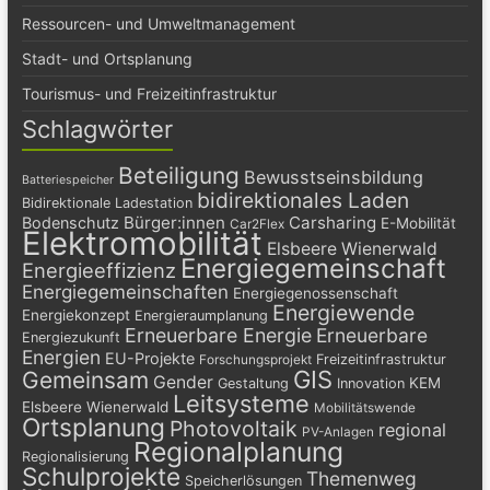
Ressourcen- und Umweltmanagement
Stadt- und Ortsplanung
Tourismus- und Freizeitinfrastruktur
Schlagwörter
Beteiligung
Bewusstseinsbildung
Batteriespeicher
bidirektionales Laden
Bidirektionale Ladestation
Bürger:innen
Carsharing
Bodenschutz
E-Mobilität
Car2Flex
Elektromobilität
Elsbeere Wienerwald
Energiegemeinschaft
Energieeffizienz
Energiegemeinschaften
Energiegenossenschaft
Energiewende
Energiekonzept
Energieraumplanung
Erneuerbare Energie
Erneuerbare
Energiezukunft
Energien
EU-Projekte
Freizeitinfrastruktur
Forschungsprojekt
GIS
Gemeinsam
Gender
KEM
Gestaltung
Innovation
Leitsysteme
Elsbeere Wienerwald
Mobilitätswende
Ortsplanung
Photovoltaik
regional
PV-Anlagen
Regionalplanung
Regionalisierung
Schulprojekte
Themenweg
Speicherlösungen