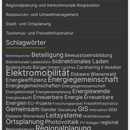
Regionalplanung und inerkommunale Kooperation
Ressourcen- und Umweltmanagement
Stadt- und Ortsplanung
Tourismus- und Freizeitinfrastruktur
Schlagwörter
Beteiligung
Bewusstseinsbildung
Batteriespeicher
bidirektionales Laden
Bidirektionale Ladestation
Bürger:innen
Carsharing
Bodenschutz
E-Mobilität
Car2Flex
Elektromobilität
Elsbeere Wienerwald
Energiegemeinschaft
Energieeffizienz
Energiegemeinschaften
Energiegenossenschaft
Energiewende
Energiekonzept
Energieraumplanung
Erneuerbare Energie
Erneuerbare
Energiezukunft
Energien
EU-Projekte
Freizeitinfrastruktur
Forschungsprojekt
GIS
Gemeinsam
Gender
KEM
Gestaltung
Innovation
Leitsysteme
Elsbeere Wienerwald
Mobilitätswende
Ortsplanung
Photovoltaik
regional
PV-Anlagen
Regionalplanung
Regionalisierung