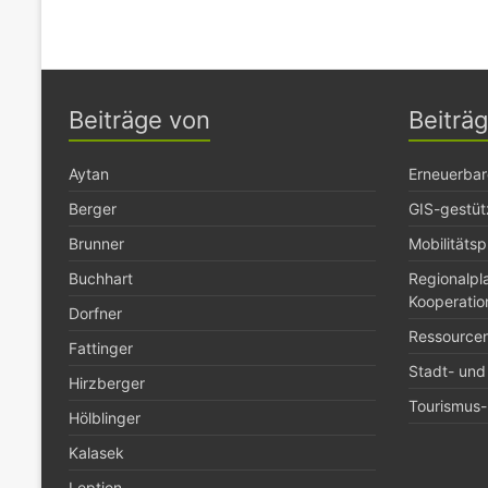
Beiträge von
Beiträ
Aytan
Erneuerbar
Berger
GIS-gestüt
Brunner
Mobilitäts
Buchhart
Regionalp
Kooperatio
Dorfner
Ressource
Fattinger
Stadt- und
Hirzberger
Tourismus- 
Hölblinger
Kalasek
Leptien