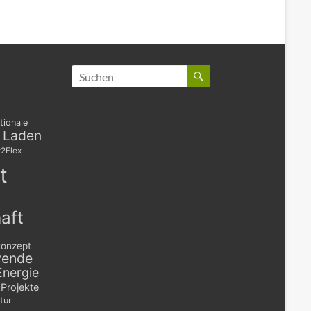
tionale
s Laden
2Flex
t
aft
konzept
wende
Energie
Projekte
tur