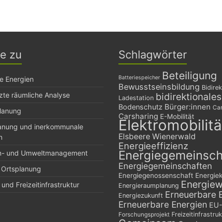
ge zu
Schlagwörter
Beteiligung
Batteriespeicher
e Energien
Bewusstseinsbildung
Bidirek
zte räumliche Analyse
bidirektionale
Ladestation
Bürger:innen
Bodenschutz
Car
planung
Carsharing
E-Mobilität
Elektromobilitä
lanung und inerkommunale
Elsbeere Wienerwald
n
Energieeffizienz
Energiegemeinsch
n- und Umweltmanagement
Energiegemeinschaften
 Ortsplanung
Energiegenossenschaft
Energie
Energie
und Freizeitinfrastruktur
Energieraumplanung
Erneuerbare 
Energiezukunft
Erneuerbare Energien
EU-
Freizeitinfrastruk
Forschungsprojekt