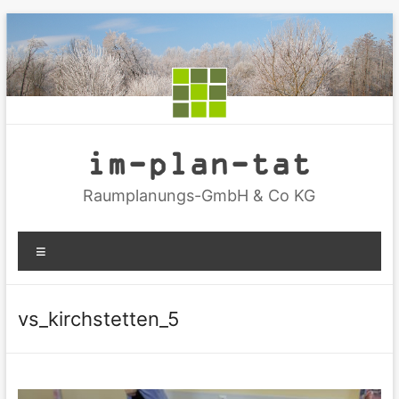
Zum
Inhalt
springen
im-plan-tat
Raumplanungs-GmbH & Co KG
Menü
vs_kirchstetten_5