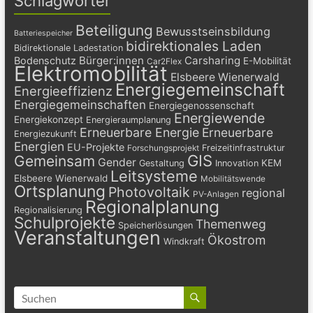
Schlagwörter
Beteiligung
Bewusstseinsbildung
Batteriespeicher
bidirektionales Laden
Bidirektionale Ladestation
Bürger:innen
Carsharing
Bodenschutz
E-Mobilität
Car2Flex
Elektromobilität
Elsbeere Wienerwald
Energiegemeinschaft
Energieeffizienz
Energiegemeinschaften
Energiegenossenschaft
Energiewende
Energiekonzept
Energieraumplanung
Erneuerbare Energie
Erneuerbare
Energiezukunft
Energien
EU-Projekte
Freizeitinfrastruktur
Forschungsprojekt
GIS
Gemeinsam
Gender
KEM
Gestaltung
Innovation
Leitsysteme
Elsbeere Wienerwald
Mobilitätswende
Ortsplanung
Photovoltaik
regional
PV-Anlagen
Regionalplanung
Regionalisierung
Schulprojekte
Themenweg
Speicherlösungen
Veranstaltungen
Ökostrom
Windkraft