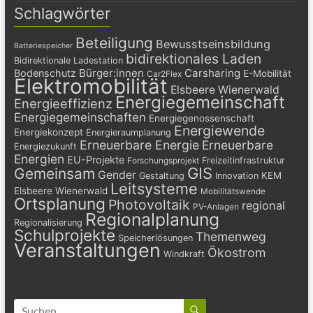
Schlagwörter
Beteiligung
Bewusstseinsbildung
Batteriespeicher
bidirektionales Laden
Bidirektionale Ladestation
Bürger:innen
Carsharing
Bodenschutz
E-Mobilität
Car2Flex
Elektromobilität
Elsbeere Wienerwald
Energiegemeinschaft
Energieeffizienz
Energiegemeinschaften
Energiegenossenschaft
Energiewende
Energiekonzept
Energieraumplanung
Erneuerbare Energie
Erneuerbare
Energiezukunft
Energien
EU-Projekte
Freizeitinfrastruktur
Forschungsprojekt
GIS
Gemeinsam
Gender
KEM
Gestaltung
Innovation
Leitsysteme
Elsbeere Wienerwald
Mobilitätswende
Ortsplanung
Photovoltaik
regional
PV-Anlagen
Regionalplanung
Regionalisierung
Schulprojekte
Themenweg
Speicherlösungen
Veranstaltungen
Ökostrom
Windkraft