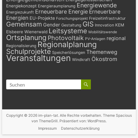
Energiewende
Energiekonzept
Energieraumplanung
Erneuerbare Energie
Erneuerbare
Energiezukunft
Energien
EU-Projekte
Freizeitinfrastruktur
Forschungsprojekt
GIS
Gemeinsam
Gender
KEM
Gestaltung
Innovation
Leitsysteme
Elsbeere Wienerwald
Mobilitätswende
Ortsplanung
Photovoltaik
regional
PV-Anlagen
Regionalplanung
Regionalisierung
Schulprojekte
Themenweg
Speicherlösungen
Veranstaltungen
Ökostrom
Windkraft
Copyright © 2026
im-plan-tat
. Alle Rechte vorbehalten. Theme
Spacious
von ThemeGrill. Präsentiert von:
WordPress
.
Impressum
Datenschutzerklärung