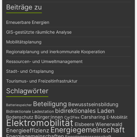
Beiträge zu
Erneuerbare Energien
GIS-gestützte räumliche Analyse
Mobilitätsplanung
Regionalplanung und inerkommunale Kooperation
Ressourcen- und Umweltmanagement
Stadt- und Ortsplanung
Tourismus- und Freizeitinfrastruktur
Schlagwörter
Beteiligung
Bewusstseinsbildung
Batteriespeicher
bidirektionales Laden
Bidirektionale Ladestation
Bürger:innen
Carsharing
Bodenschutz
E-Mobilität
Car2Flex
Elektromobilität
Elsbeere Wienerwald
Energiegemeinschaft
Energieeffizienz
Energiegemeinschaften
Energiegenossenschaft