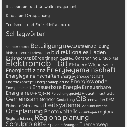
Ressourcen- und Umweltmanagement
Stadt- und Ortsplanung
Tourismus- und Freizeitinfrastruktur
Schlagwörter
Beteiligung
Bewusstseinsbildung
Batteriespeicher
bidirektionales Laden
Bidirektionale Ladestation
Bürger:innen
Carsharing
Bodenschutz
E-Mobilität
Car2Flex
Elektromobilität
Elsbeere Wienerwald
Energiegemeinschaft
Energieeffizienz
Energiegemeinschaften
Energiegenossenschaft
Energiewende
Energiekonzept
Energieraumplanung
Erneuerbare Energie
Erneuerbare
Energiezukunft
Energien
EU-Projekte
Freizeitinfrastruktur
Forschungsprojekt
GIS
Gemeinsam
Gender
KEM
Gestaltung
Innovation
Leitsysteme
Elsbeere Wienerwald
Mobilitätswende
Ortsplanung
Photovoltaik
regional
PV-Anlagen
Regionalplanung
Regionalisierung
Schulprojekte
Themenweg
Speicherlösungen