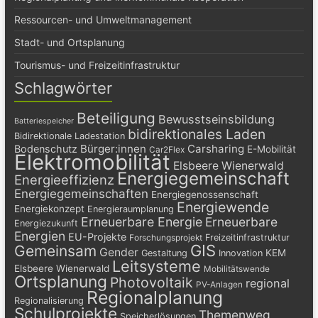
Ressourcen- und Umweltmanagement
Stadt- und Ortsplanung
Tourismus- und Freizeitinfrastruktur
Schlagwörter
Beteiligung
Bewusstseinsbildung
Batteriespeicher
bidirektionales Laden
Bidirektionale Ladestation
Bürger:innen
Carsharing
Bodenschutz
E-Mobilität
Car2Flex
Elektromobilität
Elsbeere Wienerwald
Energiegemeinschaft
Energieeffizienz
Energiegemeinschaften
Energiegenossenschaft
Energiewende
Energiekonzept
Energieraumplanung
Erneuerbare Energie
Erneuerbare
Energiezukunft
Energien
EU-Projekte
Freizeitinfrastruktur
Forschungsprojekt
GIS
Gemeinsam
Gender
KEM
Gestaltung
Innovation
Leitsysteme
Elsbeere Wienerwald
Mobilitätswende
Ortsplanung
Photovoltaik
regional
PV-Anlagen
Regionalplanung
Regionalisierung
Schulprojekte
Themenweg
Speicherlösungen