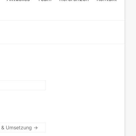
ng & Umsetzung
→