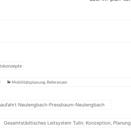
tskonzepte
2
Mobilitätsplanung
,
Referenzen
haufahrt Neulengbach-Pressbaum-Neulengbach
Gesamtstädtisches Leitsystem Tulln: Konzeption, Planu