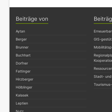
Beiträge von
Beiträ
Aytan
Erneuerbar
Berger
GIS-gestüt
Brunner
Mobilitäts
Buchhart
Regionalp
Kooperatio
Dorfner
Ressource
Fattinger
Stadt- und
Hirzberger
Tourismus- 
Hölblinger
Kalasek
Leptien
Nutz