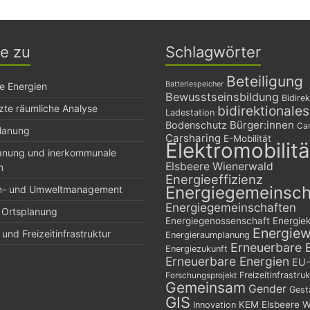
ge zu
Schlagwörter
Beteiligung
Batteriespeicher
e Energien
Bewusstseinsbildung
Bidirek
zte räumliche Analyse
bidirektionale
Ladestation
Bürger:innen
Bodenschutz
Car
planung
Carsharing
E-Mobilität
Elektromobilitä
lanung und inerkommunale
Elsbeere Wienerwald
n
Energieeffizienz
Energiegemeinsch
n- und Umweltmanagement
Energiegemeinschaften
 Ortsplanung
Energiegenossenschaft
Energie
Energie
und Freizeitinfrastruktur
Energieraumplanung
Erneuerbare 
Energiezukunft
Erneuerbare Energien
EU-
Freizeitinfrastruk
Forschungsprojekt
Gemeinsam
Gender
Gest
GIS
KEM Elsbeere W
Innovation