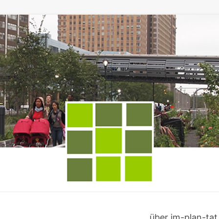
über im-plan-tat