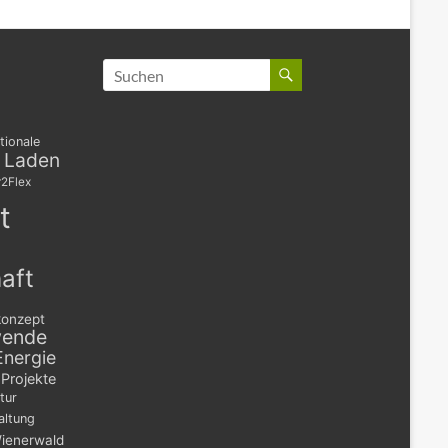
tionale
s Laden
2Flex
t
aft
konzept
wende
Energie
Projekte
tur
altung
ienerwald