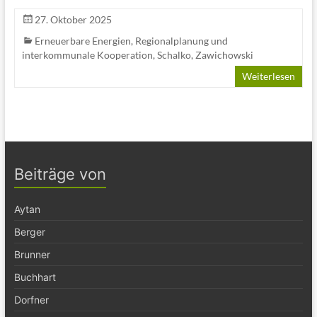
27. Oktober 2025
Erneuerbare Energien
,
Regionalplanung und
interkommunale Kooperation
,
Schalko
,
Zawichowski
Weiterlesen
Beiträge von
Aytan
Berger
Brunner
Buchhart
Dorfner