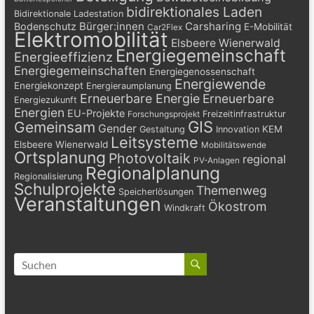
bidirektionales Laden
Bidirektionale Ladestation
Bürger:innen
Carsharing
Bodenschutz
E-Mobilität
Car2Flex
Elektromobilität
Elsbeere Wienerwald
Energiegemeinschaft
Energieeffizienz
Energiegemeinschaften
Energiegenossenschaft
Energiewende
Energiekonzept
Energieraumplanung
Erneuerbare Energie
Erneuerbare
Energiezukunft
Energien
EU-Projekte
Freizeitinfrastruktur
Forschungsprojekt
GIS
Gemeinsam
Gender
KEM
Gestaltung
Innovation
Leitsysteme
Elsbeere Wienerwald
Mobilitätswende
Ortsplanung
Photovoltaik
regional
PV-Anlagen
Regionalplanung
Regionalisierung
Schulprojekte
Themenweg
Speicherlösungen
Veranstaltungen
Ökostrom
Windkraft