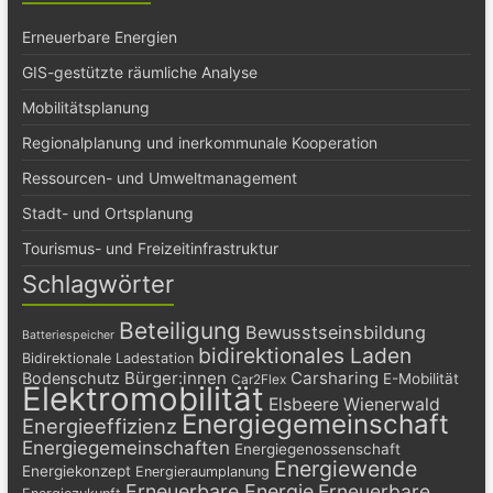
Erneuerbare Energien
GIS-gestützte räumliche Analyse
Mobilitätsplanung
Regionalplanung und inerkommunale Kooperation
Ressourcen- und Umweltmanagement
Stadt- und Ortsplanung
Tourismus- und Freizeitinfrastruktur
Schlagwörter
Beteiligung
Bewusstseinsbildung
Batteriespeicher
bidirektionales Laden
Bidirektionale Ladestation
Bürger:innen
Carsharing
Bodenschutz
E-Mobilität
Car2Flex
Elektromobilität
Elsbeere Wienerwald
Energiegemeinschaft
Energieeffizienz
Energiegemeinschaften
Energiegenossenschaft
Energiewende
Energiekonzept
Energieraumplanung
Erneuerbare Energie
Erneuerbare