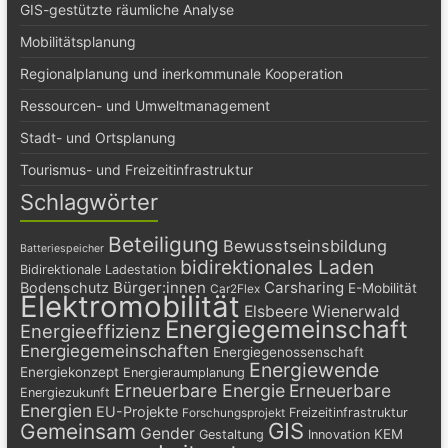
GIS-gestützte räumliche Analyse
Mobilitätsplanung
Regionalplanung und inerkommunale Kooperation
Ressourcen- und Umweltmanagement
Stadt- und Ortsplanung
Tourismus- und Freizeitinfrastruktur
Schlagwörter
Beteiligung
Bewusstseinsbildung
Batteriespeicher
bidirektionales Laden
Bidirektionale Ladestation
Bürger:innen
Carsharing
Bodenschutz
E-Mobilität
Car2Flex
Elektromobilität
Elsbeere Wienerwald
Energiegemeinschaft
Energieeffizienz
Energiegemeinschaften
Energiegenossenschaft
Energiewende
Energiekonzept
Energieraumplanung
Erneuerbare Energie
Erneuerbare
Energiezukunft
Energien
EU-Projekte
Freizeitinfrastruktur
Forschungsprojekt
GIS
Gemeinsam
Gender
KEM
Gestaltung
Innovation