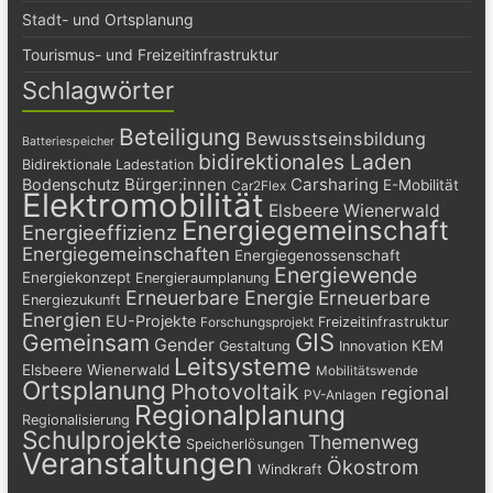
Stadt- und Ortsplanung
Tourismus- und Freizeitinfrastruktur
Schlagwörter
Beteiligung
Bewusstseinsbildung
Batteriespeicher
bidirektionales Laden
Bidirektionale Ladestation
Bürger:innen
Carsharing
Bodenschutz
E-Mobilität
Car2Flex
Elektromobilität
Elsbeere Wienerwald
Energiegemeinschaft
Energieeffizienz
Energiegemeinschaften
Energiegenossenschaft
Energiewende
Energiekonzept
Energieraumplanung
Erneuerbare Energie
Erneuerbare
Energiezukunft
Energien
EU-Projekte
Freizeitinfrastruktur
Forschungsprojekt
GIS
Gemeinsam
Gender
KEM
Gestaltung
Innovation
Leitsysteme
Elsbeere Wienerwald
Mobilitätswende
Ortsplanung
Photovoltaik
regional
PV-Anlagen
Regionalplanung
Regionalisierung
Schulprojekte
Themenweg
Speicherlösungen
Veranstaltungen
Ökostrom
Windkraft