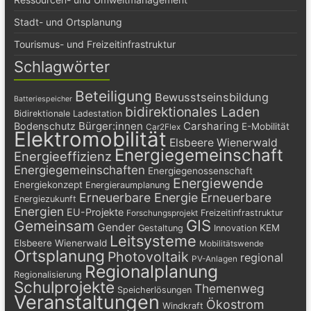
Stadt- und Ortsplanung
Tourismus- und Freizeitinfrastruktur
Schlagwörter
Beteiligung
Bewusstseinsbildung
Batteriespeicher
bidirektionales Laden
Bidirektionale Ladestation
Bürger:innen
Carsharing
Bodenschutz
E-Mobilität
Car2Flex
Elektromobilität
Elsbeere Wienerwald
Energiegemeinschaft
Energieeffizienz
Energiegemeinschaften
Energiegenossenschaft
Energiewende
Energiekonzept
Energieraumplanung
Erneuerbare Energie
Erneuerbare
Energiezukunft
Energien
EU-Projekte
Freizeitinfrastruktur
Forschungsprojekt
GIS
Gemeinsam
Gender
KEM
Gestaltung
Innovation
Leitsysteme
Elsbeere Wienerwald
Mobilitätswende
Ortsplanung
Photovoltaik
regional
PV-Anlagen
Regionalplanung
Regionalisierung
Schulprojekte
Themenweg
Speicherlösungen
Veranstaltungen
Ökostrom
Windkraft