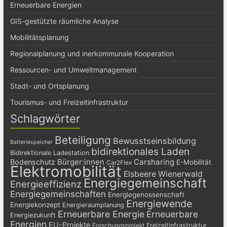
Erneuerbare Energien
GIS-gestützte räumliche Analyse
Mobilitätsplanung
Regionalplanung und inerkommunale Kooperation
Ressourcen- und Umweltmanagement
Stadt- und Ortsplanung
Tourismus- und Freizeitinfrastruktur
Schlagwörter
Beteiligung
Bewusstseinsbildung
Batteriespeicher
bidirektionales Laden
Bidirektionale Ladestation
Bürger:innen
Carsharing
Bodenschutz
E-Mobilität
Car2Flex
Elektromobilität
Elsbeere Wienerwald
Energiegemeinschaft
Energieeffizienz
Energiegemeinschaften
Energiegenossenschaft
Energiewende
Energiekonzept
Energieraumplanung
Erneuerbare Energie
Erneuerbare
Energiezukunft
Energien
EU-Projekte
Freizeitinfrastruktur
Forschungsprojekt