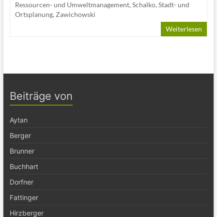
Ressourcen- und Umweltmanagement
,
Schalko
,
Stadt- und
Ortsplanung
,
Zawichowski
Weiterlesen
Beiträge von
Aytan
Berger
Brunner
Buchhart
Dorfner
Fattinger
Hirzberger