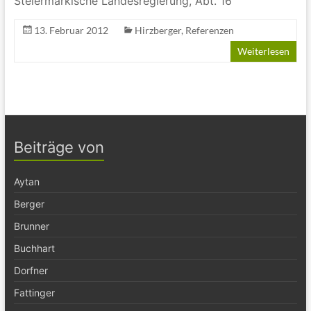
Steiermärkische Landesregierung, Abt. 16
13. Februar 2012
Hirzberger
,
Referenzen
Weiterlesen
Beiträge von
Aytan
Berger
Brunner
Buchhart
Dorfner
Fattinger