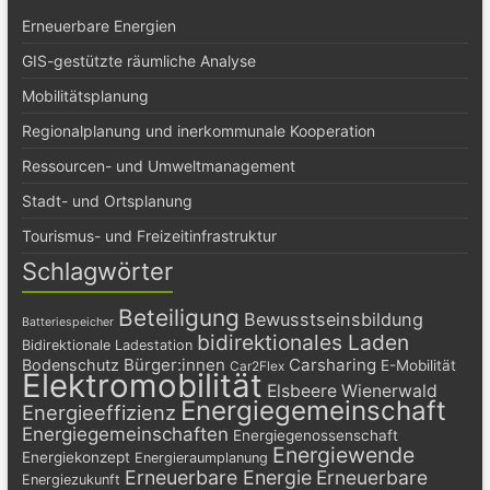
Erneuerbare Energien
GIS-gestützte räumliche Analyse
Mobilitätsplanung
Regionalplanung und inerkommunale Kooperation
Ressourcen- und Umweltmanagement
Stadt- und Ortsplanung
Tourismus- und Freizeitinfrastruktur
Schlagwörter
Beteiligung
Bewusstseinsbildung
Batteriespeicher
bidirektionales Laden
Bidirektionale Ladestation
Bürger:innen
Carsharing
Bodenschutz
E-Mobilität
Car2Flex
Elektromobilität
Elsbeere Wienerwald
Energiegemeinschaft
Energieeffizienz
Energiegemeinschaften
Energiegenossenschaft
Energiewende
Energiekonzept
Energieraumplanung
Erneuerbare Energie
Erneuerbare
Energiezukunft