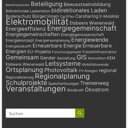
Beteiligung
Bewusstseinsbildung
Batteriespeicher
bidirektionales Laden
Bidirektionale Ladestation
Bürger:innen
Carsharing
Bodenschutz
E-Mobilität
Car2Flex
Elektromobilität
Elsbeere Wienerwald
Energiegemeinschaft
Energieeffizienz
Energiegemeinschaften
Energiegenossenschaft
Energiewende
Energiekonzept
Energieraumplanung
Erneuerbare Energie
Erneuerbare
Energiezukunft
Energien
EU-Projekte
Freizeitinfrastruktur
Forschungsprojekt
GIS
Gemeinsam
Gender
KEM
Gestaltung
Innovation
Leitsysteme
Elsbeere Wienerwald
Mobilitätswende
Ortsplanung
Photovoltaik
regional
PV-Anlagen
Regionalplanung
Regionalisierung
Schulprojekte
Themenweg
Speicherlösungen
Veranstaltungen
Ökostrom
Windkraft