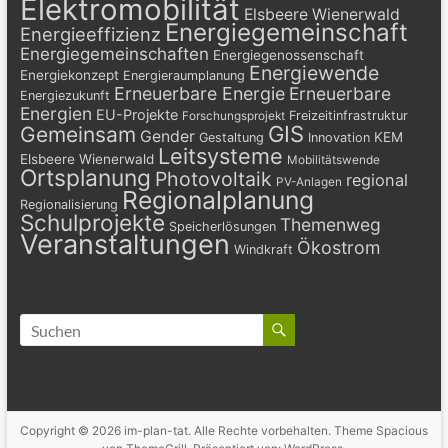
Elektromobilität
Elsbeere Wienerwald
Energiegemeinschaft
Energieeffizienz
Energiegemeinschaften
Energiegenossenschaft
Energiewende
Energiekonzept
Energieraumplanung
Erneuerbare Energie
Erneuerbare
Energiezukunft
Energien
EU-Projekte
Freizeitinfrastruktur
Forschungsprojekt
GIS
Gemeinsam
Gender
KEM
Gestaltung
Innovation
Leitsysteme
Elsbeere Wienerwald
Mobilitätswende
Ortsplanung
Photovoltaik
regional
PV-Anlagen
Regionalplanung
Regionalisierung
Schulprojekte
Themenweg
Speicherlösungen
Veranstaltungen
Ökostrom
Windkraft
Copyright © 2026
im-plan-tat
. Alle Rechte vorbehalten. Theme
Spacious