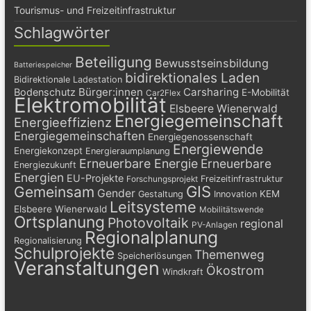
Tourismus- und Freizeitinfrastruktur
Schlagwörter
Beteiligung
Bewusstseinsbildung
Batteriespeicher
bidirektionales Laden
Bidirektionale Ladestation
Bürger:innen
Carsharing
Bodenschutz
E-Mobilität
Car2Flex
Elektromobilität
Elsbeere Wienerwald
Energiegemeinschaft
Energieeffizienz
Energiegemeinschaften
Energiegenossenschaft
Energiewende
Energiekonzept
Energieraumplanung
Erneuerbare Energie
Erneuerbare
Energiezukunft
Energien
EU-Projekte
Freizeitinfrastruktur
Forschungsprojekt
GIS
Gemeinsam
Gender
KEM
Gestaltung
Innovation
Leitsysteme
Elsbeere Wienerwald
Mobilitätswende
Ortsplanung
Photovoltaik
regional
PV-Anlagen
Regionalplanung
Regionalisierung
Schulprojekte
Themenweg
Speicherlösungen
Veranstaltungen
Ökostrom
Windkraft