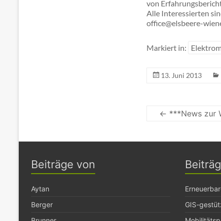
von Erfahrungsberich
Alle Interessierten s
office@elsbeere-wien
Markiert in:
Elektrom
13. Juni 2013
←
***News zur 
Beiträge von
Beiträ
Aytan
Erneuerbar
Berger
GIS-gestüt
Brunner
Mobilitäts