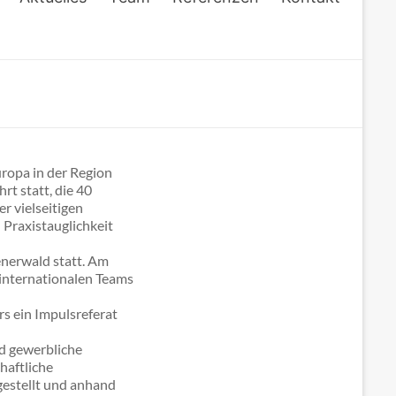
uropa in der Region
t statt, die 40
r vielseitigen
Praxistauglichkeit
enerwald statt. Am
internationalen Teams
rs ein Impulsreferat
d gewerbliche
haftliche
estellt und anhand