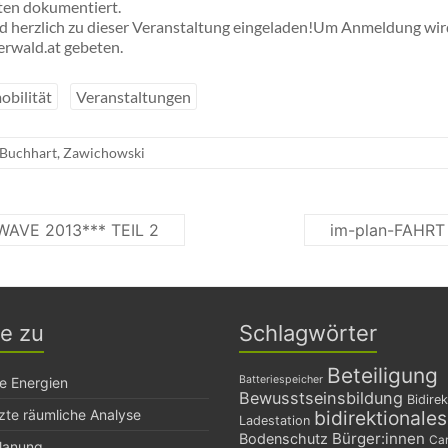
ten dokumentiert.
ind herzlich zu dieser Veranstaltung eingeladen!Um Anmeldung wir
erwald.at gebeten.
obilität
Veranstaltungen
Buchhart
,
Zawichowski
WAVE 2013*** TEIL 2
im-plan-FAHRT
ge zu
Schlagwörter
Beteiligung
Batteriespeicher
e Energien
Bewusstseinsbildung
Bidirek
zte räumliche Analyse
bidirektionale
Ladestation
Bürger:innen
Bodenschutz
Car
planung