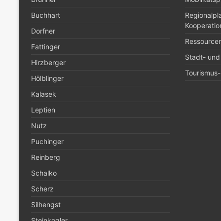
Buchhart
Regionalp
Kooperatio
Dorfner
Ressource
Fattinger
Stadt- und
Hirzberger
Tourismus- 
Hölblinger
Kalasek
Leptien
Nutz
Puchinger
Reinberg
Schalko
Scherz
Silhengst
Steinkogler