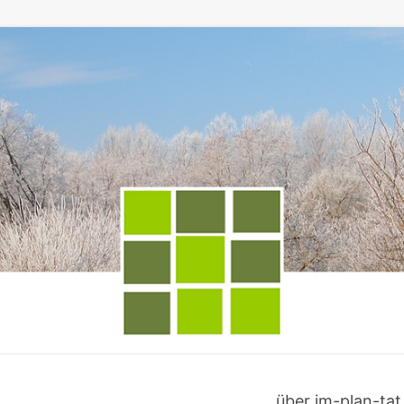
über im-plan-tat