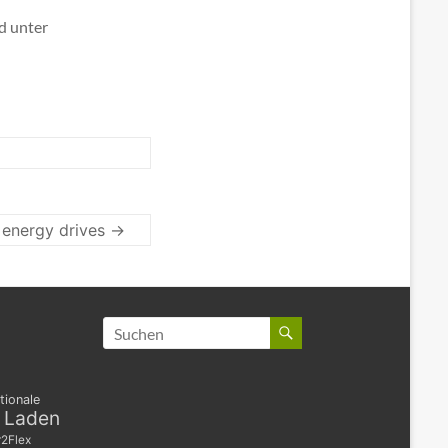
d unter
 energy drives
→
tionale
s Laden
2Flex