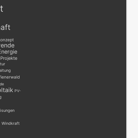
t
aft
konzept
wende
Energie
Projekte
tur
altung
ienerwald
nde
ltaik
PV-
g
lösungen
n
Windkraft