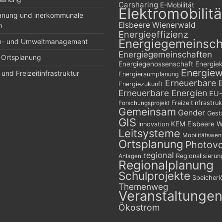
Carsharing
E-Mobilität
Elektromobilitä
lanung und inerkommunale
Elsbeere Wienerwald
n
Energieeffizienz
Energiegemeinsch
n- und Umweltmanagement
Energiegemeinschaften
 Ortsplanung
Energiegenossenschaft
Energie
Energie
und Freizeitinfrastruktur
Energieraumplanung
Erneuerbare 
Energiezukunft
Erneuerbare Energien
EU-
Freizeitinfrastruk
Forschungsprojekt
Gemeinsam
Gender
Gest
GIS
KEM Elsbeere W
Innovation
Leitsysteme
Mobilitätswe
Ortsplanung
Photovo
regional
Regionalisierun
Anlagen
Regionalplanung
Schulprojekte
Speicher
Themenweg
Veranstaltunge
Ökostrom