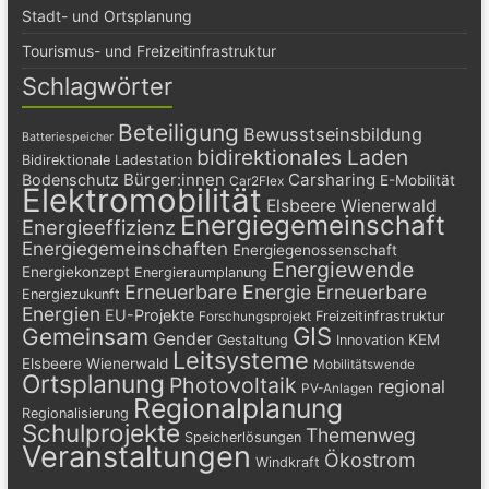
Stadt- und Ortsplanung
Tourismus- und Freizeitinfrastruktur
Schlagwörter
Beteiligung
Bewusstseinsbildung
Batteriespeicher
bidirektionales Laden
Bidirektionale Ladestation
Bürger:innen
Carsharing
Bodenschutz
E-Mobilität
Car2Flex
Elektromobilität
Elsbeere Wienerwald
Energiegemeinschaft
Energieeffizienz
Energiegemeinschaften
Energiegenossenschaft
Energiewende
Energiekonzept
Energieraumplanung
Erneuerbare Energie
Erneuerbare
Energiezukunft
Energien
EU-Projekte
Freizeitinfrastruktur
Forschungsprojekt
GIS
Gemeinsam
Gender
KEM
Gestaltung
Innovation
Leitsysteme
Elsbeere Wienerwald
Mobilitätswende
Ortsplanung
Photovoltaik
regional
PV-Anlagen
Regionalplanung
Regionalisierung
Schulprojekte
Themenweg
Speicherlösungen
Veranstaltungen
Ökostrom
Windkraft