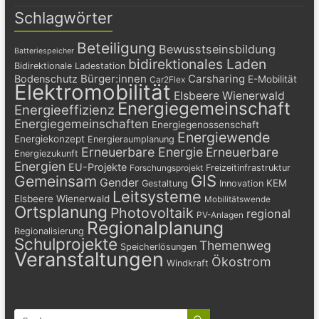
Schlagwörter
Beteiligung
Bewusstseinsbildung
Batteriespeicher
bidirektionales Laden
Bidirektionale Ladestation
Bürger:innen
Carsharing
Bodenschutz
E-Mobilität
Car2Flex
Elektromobilität
Elsbeere Wienerwald
Energiegemeinschaft
Energieeffizienz
Energiegemeinschaften
Energiegenossenschaft
Energiewende
Energiekonzept
Energieraumplanung
Erneuerbare Energie
Erneuerbare
Energiezukunft
Energien
EU-Projekte
Freizeitinfrastruktur
Forschungsprojekt
GIS
Gemeinsam
Gender
KEM
Gestaltung
Innovation
Leitsysteme
Elsbeere Wienerwald
Mobilitätswende
Ortsplanung
Photovoltaik
regional
PV-Anlagen
Regionalplanung
Regionalisierung
Schulprojekte
Themenweg
Speicherlösungen
Veranstaltungen
Ökostrom
Windkraft