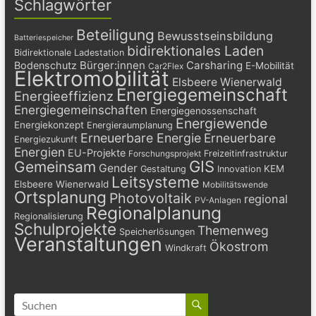
Schlagwörter
Beteiligung
Bewusstseinsbildung
Batteriespeicher
bidirektionales Laden
Bidirektionale Ladestation
Bürger:innen
Carsharing
Bodenschutz
E-Mobilität
Car2Flex
Elektromobilität
Elsbeere Wienerwald
Energiegemeinschaft
Energieeffizienz
Energiegemeinschaften
Energiegenossenschaft
Energiewende
Energiekonzept
Energieraumplanung
Erneuerbare Energie
Erneuerbare
Energiezukunft
Energien
EU-Projekte
Freizeitinfrastruktur
Forschungsprojekt
GIS
Gemeinsam
Gender
KEM
Gestaltung
Innovation
Leitsysteme
Elsbeere Wienerwald
Mobilitätswende
Ortsplanung
Photovoltaik
regional
PV-Anlagen
Regionalplanung
Regionalisierung
Schulprojekte
Themenweg
Speicherlösungen
Veranstaltungen
Ökostrom
Windkraft