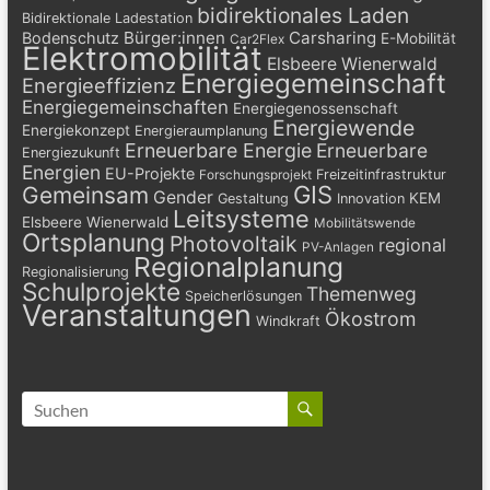
bidirektionales Laden
Bidirektionale Ladestation
Bürger:innen
Carsharing
Bodenschutz
E-Mobilität
Car2Flex
Elektromobilität
Elsbeere Wienerwald
Energiegemeinschaft
Energieeffizienz
Energiegemeinschaften
Energiegenossenschaft
Energiewende
Energiekonzept
Energieraumplanung
Erneuerbare Energie
Erneuerbare
Energiezukunft
Energien
EU-Projekte
Freizeitinfrastruktur
Forschungsprojekt
GIS
Gemeinsam
Gender
KEM
Gestaltung
Innovation
Leitsysteme
Elsbeere Wienerwald
Mobilitätswende
Ortsplanung
Photovoltaik
regional
PV-Anlagen
Regionalplanung
Regionalisierung
Schulprojekte
Themenweg
Speicherlösungen
Veranstaltungen
Ökostrom
Windkraft