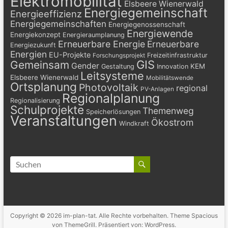
Elektromobilität
Elsbeere Wienerwald
Energiegemeinschaft
Energieeffizienz
Energiegemeinschaften
Energiegenossenschaft
Energiewende
Energiekonzept
Energieraumplanung
Erneuerbare Energie
Erneuerbare
Energiezukunft
Energien
EU-Projekte
Freizeitinfrastruktur
Forschungsprojekt
GIS
Gemeinsam
Gender
KEM
Gestaltung
Innovation
Leitsysteme
Elsbeere Wienerwald
Mobilitätswende
Ortsplanung
Photovoltaik
regional
PV-Anlagen
Regionalplanung
Regionalisierung
Schulprojekte
Themenweg
Speicherlösungen
Veranstaltungen
Ökostrom
Windkraft
Copyright © 2026
im-plan-tat
. Alle Rechte vorbehalten. Theme
Spacious
von ThemeGrill. Präsentiert von:
WordPress
.