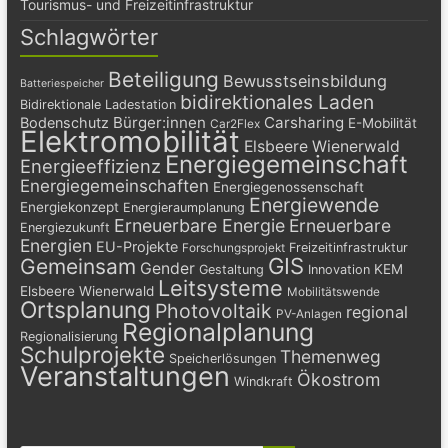
Tourismus- und Freizeitinfrastruktur
Schlagwörter
Beteiligung
Bewusstseinsbildung
Batteriespeicher
bidirektionales Laden
Bidirektionale Ladestation
Bürger:innen
Carsharing
Bodenschutz
E-Mobilität
Car2Flex
Elektromobilität
Elsbeere Wienerwald
Energiegemeinschaft
Energieeffizienz
Energiegemeinschaften
Energiegenossenschaft
Energiewende
Energiekonzept
Energieraumplanung
Erneuerbare Energie
Erneuerbare
Energiezukunft
Energien
EU-Projekte
Freizeitinfrastruktur
Forschungsprojekt
GIS
Gemeinsam
Gender
KEM
Gestaltung
Innovation
Leitsysteme
Elsbeere Wienerwald
Mobilitätswende
Ortsplanung
Photovoltaik
regional
PV-Anlagen
Regionalplanung
Regionalisierung
Schulprojekte
Themenweg
Speicherlösungen
Veranstaltungen
Ökostrom
Windkraft