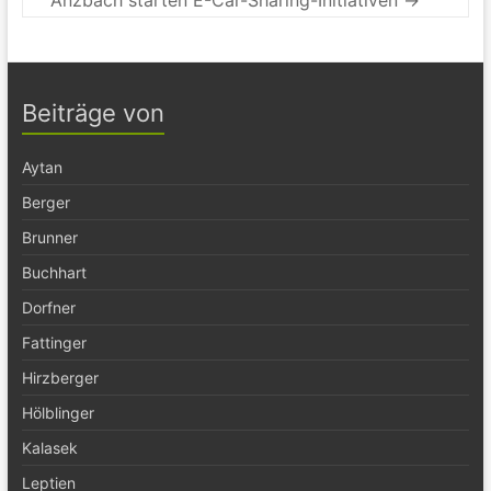
Anzbach starten E-Car-Sharing-Initiativen
→
Beiträge von
Aytan
Berger
Brunner
Buchhart
Dorfner
Fattinger
Hirzberger
Hölblinger
Kalasek
Leptien