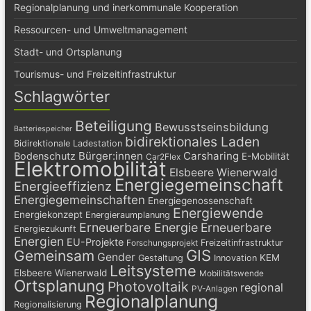
Regionalplanung und inerkommunale Kooperation
Ressourcen- und Umweltmanagement
Stadt- und Ortsplanung
Tourismus- und Freizeitinfrastruktur
Schlagwörter
Beteiligung
Bewusstseinsbildung
Batteriespeicher
bidirektionales Laden
Bidirektionale Ladestation
Bürger:innen
Carsharing
Bodenschutz
E-Mobilität
Car2Flex
Elektromobilität
Elsbeere Wienerwald
Energiegemeinschaft
Energieeffizienz
Energiegemeinschaften
Energiegenossenschaft
Energiewende
Energiekonzept
Energieraumplanung
Erneuerbare Energie
Erneuerbare
Energiezukunft
Energien
EU-Projekte
Freizeitinfrastruktur
Forschungsprojekt
GIS
Gemeinsam
Gender
KEM
Gestaltung
Innovation
Leitsysteme
Elsbeere Wienerwald
Mobilitätswende
Ortsplanung
Photovoltaik
regional
PV-Anlagen
Regionalplanung
Regionalisierung