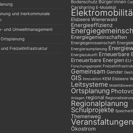
Bürger:innen
Bodenschutz
Car
planung
Carsharing
E-Mobilität
Elektromobilitä
lanung und inerkommunale
Elsbeere Wienerwald
n
Energieeffizienz
Energiegemeinsch
n- und Umweltmanagement
Energiegemeinschaften
 Ortsplanung
Energiegenossenschaft
Energie
Energie
und Freizeitinfrastruktur
Energieraumplanung
Erneuerbare 
Energiezukunft
Erneuerbare Energien
EU-
Freizeitinfrastruk
Forschungsprojekt
Gemeinsam
Gender
Gest
GIS
KEM Elsbeere W
Innovation
Leitsysteme
Mobilitätswe
Ortsplanung
Photovo
regional
Regionalisierun
Anlagen
Regionalplanung
Schulprojekte
Speicher
Themenweg
Veranstaltunge
Ökostrom