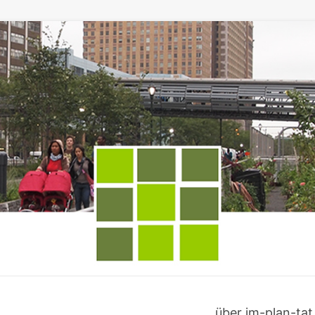
über im-plan-tat