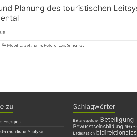
und Planung des touristischen Leits
ental
mus
Mobilitätsplanung
,
Referenzen
,
Silhengst
ge zu
Schlagwörter
Beteiligung
Batteriespeicher
e Energien
Bewusstseinsbildung
Bidirek
zte räumliche Analyse
bidirektionale
Ladestation