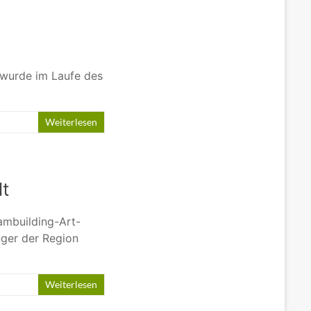
 wurde im Laufe des
Weiterlesen
t
ambuilding-Art-
nger der Region
Weiterlesen