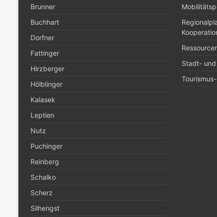
Brunner
Mobilitäts
Buchhart
Regionalp
Kooperatio
Dorfner
Ressource
Fattinger
Stadt- und
Hirzberger
Tourismus- 
Hölblinger
Kalasek
Leptien
Nutz
Puchinger
Reinberg
Schalko
Scherz
Silhengst