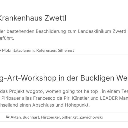
Krankenhaus Zwettl
der bestehenden Beschilderung zum Landesklinikum Zwettl
eführt.
Mobilitätsplanung
,
Referenzen
,
Silhengst
g-Art-Workshop in der Buckligen Wel
das Projekt wogoto, women going tot he top , in einem Te
Piribauer alias Francesco da Piri Künstler und LEADER Ma
chselland einen Abschluss und Höhepunkt.
Aytan
,
Buchhart
,
Hirzberger
,
Silhengst
,
Zawichowski