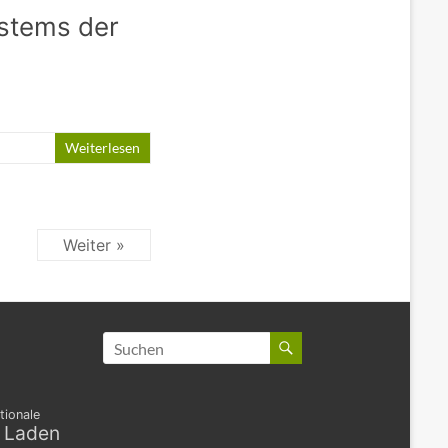
ystems der
Weiterlesen
Weiter »
tionale
s Laden