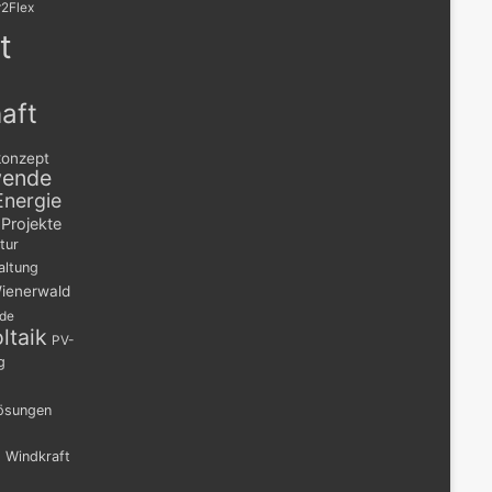
2Flex
t
aft
konzept
wende
Energie
Projekte
tur
altung
ienerwald
nde
ltaik
PV-
g
lösungen
n
Windkraft