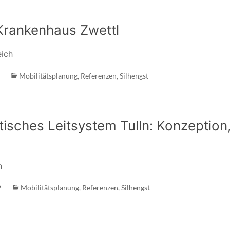
Krankenhaus Zwettl
ich
Mobilitätsplanung
,
Referenzen
,
Silhengst
isches Leitsystem Tulln: Konzeption
n
2
Mobilitätsplanung
,
Referenzen
,
Silhengst