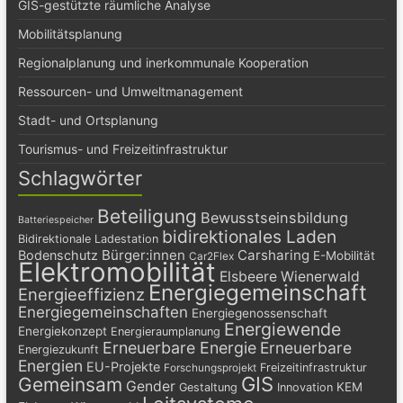
GIS-gestützte räumliche Analyse
Mobilitätsplanung
Regionalplanung und inerkommunale Kooperation
Ressourcen- und Umweltmanagement
Stadt- und Ortsplanung
Tourismus- und Freizeitinfrastruktur
Schlagwörter
Beteiligung
Bewusstseinsbildung
Batteriespeicher
bidirektionales Laden
Bidirektionale Ladestation
Bürger:innen
Carsharing
Bodenschutz
E-Mobilität
Car2Flex
Elektromobilität
Elsbeere Wienerwald
Energiegemeinschaft
Energieeffizienz
Energiegemeinschaften
Energiegenossenschaft
Energiewende
Energiekonzept
Energieraumplanung
Erneuerbare Energie
Erneuerbare
Energiezukunft
Energien
EU-Projekte
Freizeitinfrastruktur
Forschungsprojekt
GIS
Gemeinsam
Gender
KEM
Gestaltung
Innovation