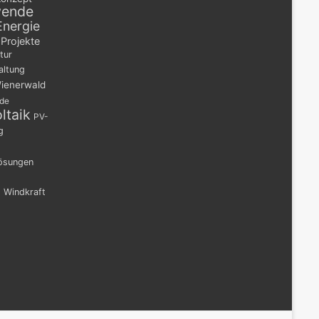
wende
Energie
Projekte
tur
altung
ienerwald
nde
ltaik
PV-
g
lösungen
n
Windkraft