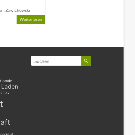
on
,
Zawichowski
Weiterlesen
tionale
s Laden
2Flex
t
aft
konzept