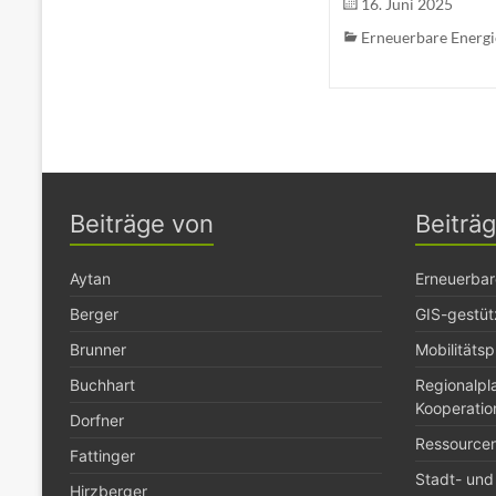
16. Juni 2025
Erneuerbare Energ
Beiträge von
Beiträ
Aytan
Erneuerbar
Berger
GIS-gestüt
Brunner
Mobilitäts
Buchhart
Regionalp
Kooperatio
Dorfner
Ressource
Fattinger
Stadt- und
Hirzberger