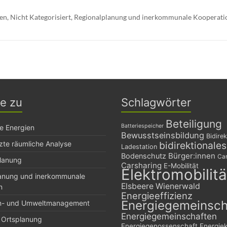
ien
,
Nicht Kategorisiert
,
Regionalplanung und inerkommunale Kooperati
ge zu
Schlagwörter
Beteiligung
Batteriespeicher
e Energien
Bewusstseinsbildung
Bidirek
zte räumliche Analyse
bidirektionale
Ladestation
Bürger:innen
Bodenschutz
Car
planung
Carsharing
E-Mobilität
Elektromobilitä
lanung und inerkommunale
Elsbeere Wienerwald
n
Energieeffizienz
Energiegemeinsch
n- und Umweltmanagement
Energiegemeinschaften
 Ortsplanung
Energiegenossenschaft
Energie