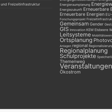
Energie
und Freizeitinfrastruktur
Energieraumplanung
Erneuerbare 
Energiezukunft
Erneuerbare Energien
EU-
Freizeitinfrastruk
Forschungsprojekt
Gemeinsam
Gender
Gest
GIS
KEM Elsbeere W
Innovation
Leitsysteme
Mobilitätswe
Ortsplanung
Photovo
regional
Regionalisierun
Anlagen
Regionalplanung
Schulprojekte
Speicher
Themenweg
Veranstaltunge
Ökostrom