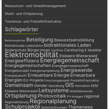
Ressourcen- und Umweltmanagement
Stadt- und Ortsplanung
Tourismus- und Freizeitinfrastruktur
Schlagwörter
Beteiligung
Bewusstseinsbildung
Batteriespeicher
bidirektionales Laden
Bidirektionale Ladestation
Bürger:innen
Carsharing
Bodenschutz
E-Mobilität
Car2Flex
Elektromobilität
Elsbeere Wienerwald
Energiegemeinschaft
Energieeffizienz
Energiegemeinschaften
Energiegenossenschaft
Energiewende
Energiekonzept
Energieraumplanung
Erneuerbare Energie
Erneuerbare
Energiezukunft
Energien
EU-Projekte
Freizeitinfrastruktur
Forschungsprojekt
GIS
Gemeinsam
Gender
KEM
Gestaltung
Innovation
Leitsysteme
Elsbeere Wienerwald
Mobilitätswende
Ortsplanung
Photovoltaik
regional
PV-Anlagen
Regionalplanung
Regionalisierung
Schulprojekte
Themenweg
Speicherlösungen