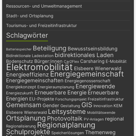
Ressourcen- und Umweltmanagement
Stadt- und Ortsplanung
Tourismus- und Freizeitinfrastruktur
Schlagwörter
Beteiligung
Bewusstseinsbildung
Batteriespeicher
bidirektionales Laden
Bidirektionale Ladestation
Bürger:innen
Carsharing
Bodenschutz
E-Mobilität
Car2Flex
Elektromobilität
Elsbeere Wienerwald
Energiegemeinschaft
Energieeffizienz
Energiegemeinschaften
Energiegenossenschaft
Energiewende
Energiekonzept
Energieraumplanung
Erneuerbare Energie
Erneuerbare
Energiezukunft
Energien
EU-Projekte
Freizeitinfrastruktur
Forschungsprojekt
GIS
Gemeinsam
Gender
KEM
Gestaltung
Innovation
Leitsysteme
Elsbeere Wienerwald
Mobilitätswende
Ortsplanung
Photovoltaik
regional
PV-Anlagen
Regionalplanung
Regionalisierung
Schulprojekte
Themenweg
Speicherlösungen