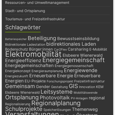
Ressourcen- und Umweltmanagement
Stadt- und Ortsplanung
Tourismus- und Freizeitinfrastruktur
Schlagwörter
Beteiligung
Bewusstseinsbildung
Batteriespeicher
bidirektionales Laden
Bidirektionale Ladestation
Bürger:innen
Carsharing
Bodenschutz
E-Mobilität
Car2Flex
Elektromobilität
Elsbeere Wienerwald
Energiegemeinschaft
Energieeffizienz
Energiegemeinschaften
Energiegenossenschaft
Energiewende
Energiekonzept
Energieraumplanung
Erneuerbare Energie
Erneuerbare
Energiezukunft
Energien
EU-Projekte
Freizeitinfrastruktur
Forschungsprojekt
GIS
Gemeinsam
Gender
KEM
Gestaltung
Innovation
Leitsysteme
Elsbeere Wienerwald
Mobilitätswende
Ortsplanung
Photovoltaik
regional
PV-Anlagen
Regionalplanung
Regionalisierung
Schulprojekte
Themenweg
Speicherlösungen
Veranstaltungen