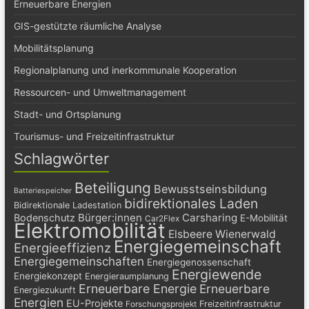
Erneuerbare Energien
GIS-gestützte räumliche Analyse
Mobilitätsplanung
Regionalplanung und inerkommunale Kooperation
Ressourcen- und Umweltmanagement
Stadt- und Ortsplanung
Tourismus- und Freizeitinfrastruktur
Schlagwörter
Beteiligung
Bewusstseinsbildung
Batteriespeicher
bidirektionales Laden
Bidirektionale Ladestation
Bürger:innen
Carsharing
Bodenschutz
E-Mobilität
Car2Flex
Elektromobilität
Elsbeere Wienerwald
Energiegemeinschaft
Energieeffizienz
Energiegemeinschaften
Energiegenossenschaft
Energiewende
Energiekonzept
Energieraumplanung
Erneuerbare Energie
Erneuerbare
Energiezukunft
Energien
EU-Projekte
Freizeitinfrastruktur
Forschungsprojekt