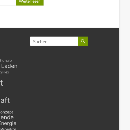
Weiterlesen
tionale
s Laden
2Flex
t
aft
konzept
wende
Energie
Projekte