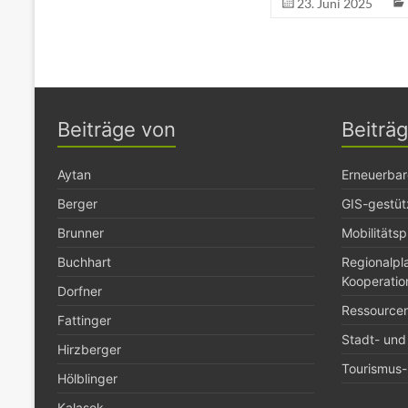
23. Juni 2025
Beiträge von
Beiträ
Aytan
Erneuerbar
Berger
GIS-gestüt
Brunner
Mobilitäts
Buchhart
Regionalp
Kooperatio
Dorfner
Ressource
Fattinger
Stadt- und
Hirzberger
Tourismus- 
Hölblinger
Kalasek