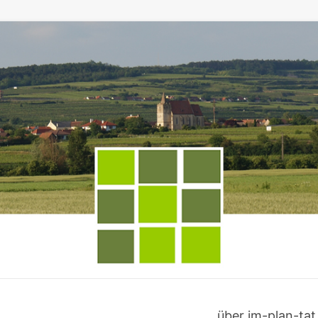
über im-plan-tat