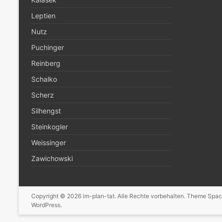
Leptien
Nutz
Puchinger
Reinberg
Schalko
Scherz
Silhengst
Steinkogler
Weissinger
Zawichowski
Copyright © 2026
im-plan-tat
. Alle Rechte vorbehalten. Theme
Spac
WordPress
.