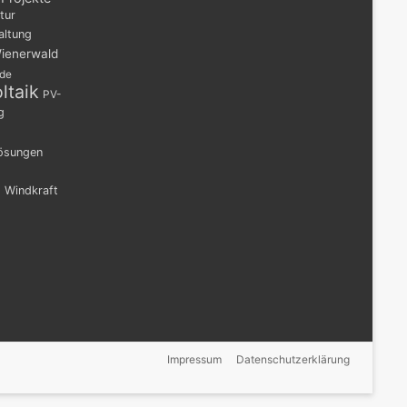
tur
altung
ienerwald
nde
ltaik
PV-
g
lösungen
n
Windkraft
Impressum
Datenschutzerklärung