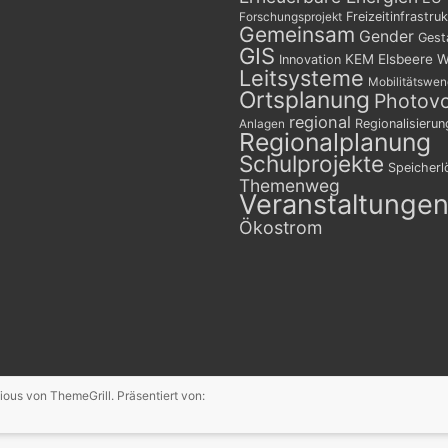
Freizeitinfrastruk
Forschungsprojekt
Gemeinsam
Gender
Gest
GIS
KEM Elsbeere W
Innovation
Leitsysteme
Mobilitätswe
Ortsplanung
Photovo
regional
Regionalisierun
Anlagen
Regionalplanung
Schulprojekte
Speicher
Themenweg
Veranstaltunge
Ökostrom
ious
von ThemeGrill. Präsentiert von: