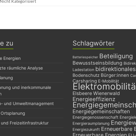
Nicht Kategorisiert
ge zu
Schlagwörter
Beteiligung
Batteriespeicher
e Energien
Bewusstseinsbildung
Bidirek
zte räumliche Analyse
bidirektionale
Ladestation
Bürger:innen
Bodenschutz
Car
planung
Carsharing
E-Mobilität
Elektromobilitä
lanung und inerkommunale
Elsbeere Wienerwald
n
Energieeffizienz
Energiegemeinsch
n- und Umweltmanagement
Energiegemeinschaften
 Ortsplanung
Energiegenossenschaft
Energie
Energie
und Freizeitinfrastruktur
Energieraumplanung
Erneuerbare 
Energiezukunft
Erneuerbare Energien
EU-