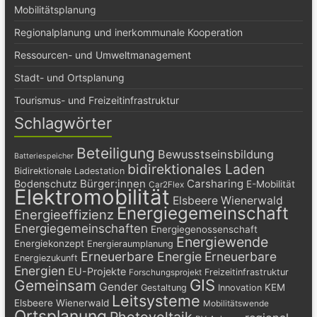
Mobilitätsplanung
Regionalplanung und inerkommunale Kooperation
Ressourcen- und Umweltmanagement
Stadt- und Ortsplanung
Tourismus- und Freizeitinfrastruktur
Schlagwörter
Beteiligung
Bewusstseinsbildung
Batteriespeicher
bidirektionales Laden
Bidirektionale Ladestation
Bürger:innen
Carsharing
Bodenschutz
E-Mobilität
Car2Flex
Elektromobilität
Elsbeere Wienerwald
Energiegemeinschaft
Energieeffizienz
Energiegemeinschaften
Energiegenossenschaft
Energiewende
Energiekonzept
Energieraumplanung
Erneuerbare Energie
Erneuerbare
Energiezukunft
Energien
EU-Projekte
Freizeitinfrastruktur
Forschungsprojekt
GIS
Gemeinsam
Gender
KEM
Gestaltung
Innovation
Leitsysteme
Elsbeere Wienerwald
Mobilitätswende
Ortsplanung