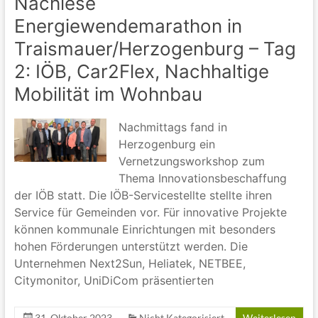
Nachlese
Energiewendemarathon in
Traismauer/Herzogenburg – Tag
2: IÖB, Car2Flex, Nachhaltige
Mobilität im Wohnbau
Nachmittags fand in
Herzogenburg ein
Vernetzungsworkshop zum
Thema Innovationsbeschaffung
der IÖB statt. Die IÖB-Servicestellte stellte ihren
Service für Gemeinden vor. Für innovative Projekte
können kommunale Einrichtungen mit besonders
hohen Förderungen unterstützt werden. Die
Unternehmen Next2Sun, Heliatek, NETBEE,
Citymonitor, UniDiCom präsentierten
31. Oktober 2023
Nicht Kategorisiert
Weiterlesen