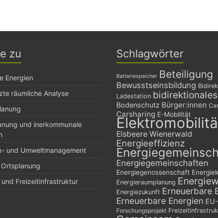
ge zu
Schlagwörter
Beteiligung
Batteriespeicher
e Energien
Bewusstseinsbildung
Bidirek
zte räumliche Analyse
bidirektionale
Ladestation
Bürger:innen
Bodenschutz
Car
planung
Carsharing
E-Mobilität
Elektromobilitä
lanung und inerkommunale
Elsbeere Wienerwald
n
Energieeffizienz
Energiegemeinsch
n- und Umweltmanagement
Energiegemeinschaften
 Ortsplanung
Energiegenossenschaft
Energie
Energie
und Freizeitinfrastruktur
Energieraumplanung
Erneuerbare 
Energiezukunft
Erneuerbare Energien
EU-
Freizeitinfrastruk
Forschungsprojekt