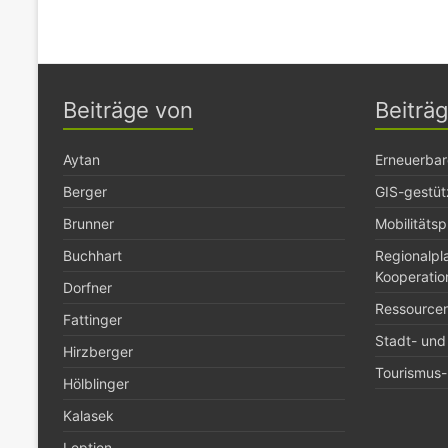
Beiträge von
Beiträ
Aytan
Erneuerbar
Berger
GIS-gestüt
Brunner
Mobilitäts
Buchhart
Regionalp
Kooperatio
Dorfner
Ressource
Fattinger
Stadt- und
Hirzberger
Tourismus- 
Hölblinger
Kalasek
Leptien