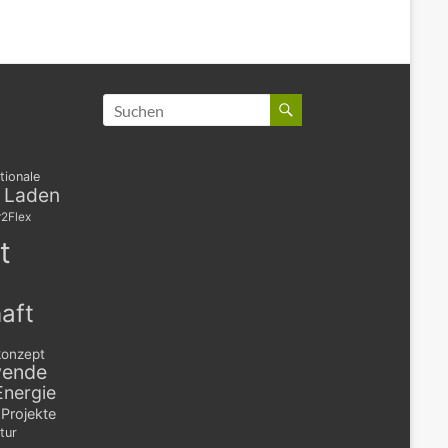
tionale
s Laden
2Flex
t
aft
konzept
wende
Energie
Projekte
tur