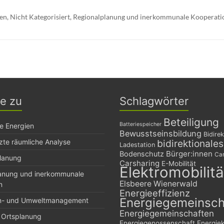
ien
,
Nicht Kategorisiert
,
Regionalplanung und inerkommunale Kooperati
ge zu
Schlagwörter
Beteiligung
Batteriespeicher
e Energien
Bewusstseinsbildung
Bidirek
zte räumliche Analyse
bidirektionale
Ladestation
Bürger:innen
Bodenschutz
Car
planung
Carsharing
E-Mobilität
Elektromobilitä
lanung und inerkommunale
Elsbeere Wienerwald
n
Energieeffizienz
Energiegemeinsch
n- und Umweltmanagement
Energiegemeinschaften
 Ortsplanung
Energiegenossenschaft
Energie