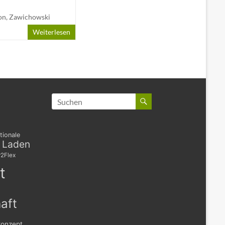
on
,
Zawichowski
Weiterlesen
tionale
s Laden
2Flex
t
aft
konzept