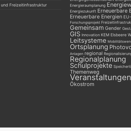
Energie
und Freizeitinfrastruktur
Energieraumplanung
Erneuerbare 
Energiezukunft
Erneuerbare Energien
EU-
Freizeitinfrastruk
Forschungsprojekt
Gemeinsam
Gender
Gest
GIS
KEM Elsbeere W
Innovation
Leitsysteme
Mobilitätswe
Ortsplanung
Photovo
regional
Regionalisierun
Anlagen
Regionalplanung
Schulprojekte
Speicher
Themenweg
Veranstaltunge
Ökostrom