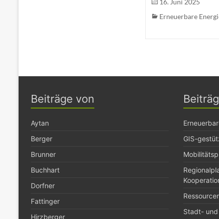
16. Juni 2025
Erneuerbare Energ
Beiträge von
Beiträ
Aytan
Erneuerbar
Berger
GIS-gestüt
Brunner
Mobilitäts
Buchhart
Regionalp
Kooperatio
Dorfner
Ressource
Fattinger
Stadt- und
Hirzberger