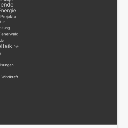
wende
Energie
Projekte
tur
altung
ienerwald
nde
ltaik
PV-
g
lösungen
n
Windkraft