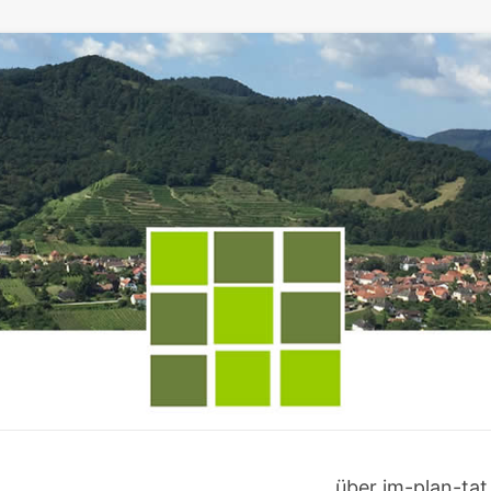
über im-plan-tat